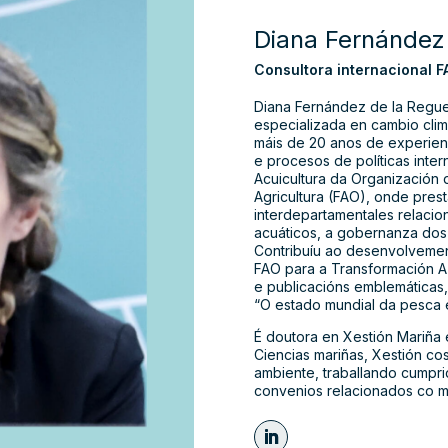
Diana Fernández
Consultora internacional F
Diana Fernández de la Reguer
especializada en cambio climá
máis de 20 anos de experienc
e procesos de políticas inter
Acuicultura da Organización 
Agricultura (FAO), onde presta
interdepartamentales relacio
acuáticos, a gobernanza dos 
Contribuíu ao desenvolvement
FAO para a Transformación Az
e publicacións emblemáticas
“O estado mundial da pesca e
É doutora en Xestión Mariña 
Ciencias mariñas, Xestión co
ambiente, traballando cumpri
convenios relacionados co m