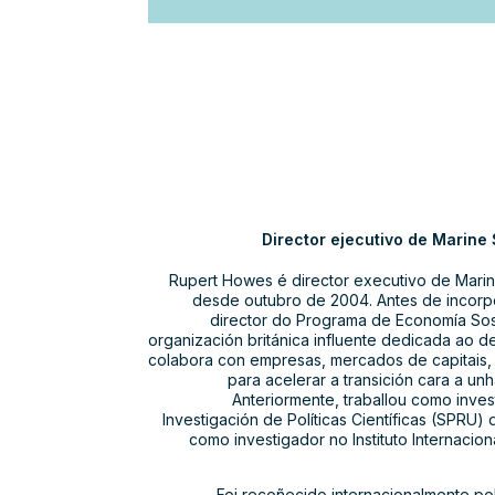
Director ejecutivo de Marine
Rupert Howes é director executivo de Mari
desde outubro de 2004. Antes de incorp
director do Programa de Economía Sost
organización británica influente dedicada ao 
colabora con empresas, mercados de capitais,
para acelerar a transición cara a unh
Anteriormente, traballou como inve
Investigación de Políticas Científicas (SPRU
como investigador no Instituto Internacio
Foi recoñecido internacionalmente po