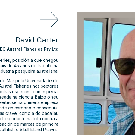
David Carter
EO Austral Fisheries Pty Ltd
heries, posición á que chegou
áis de 45 anos de traballo na
ndustria pesqueira australiana.
 do Mar pola Universidade de
Austral Fisheries nos sectores
outras especies, con especial
seada na ciencia. Baixo o seu
nverteuse na primeira empresa
dade en carbono e conseguiu,
ras crave, como a do bacallau
 importante na loita contra a
reación de marcas de primeira
othfish e Skull Island Prawns.