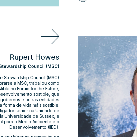
Rupert Howes
 Stewardship Council (MSC)
ne Stewardship Council (MSC)
orarse a MSC, traballou como
ible no Forum for the Future,
desenvolvemento sostible, que
 gobernos e outras entidades
a forma de vida máis sostible.
stigador sénior na Unidade de
) da Universidade de Sussex, e
nal para o Medio Ambiente e o
Desenvolvemento (IIED).
lo seu labor na promoción de