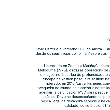
C
David Carter é o veterano CEO de Austral Fis
desde os seus inicios como mariñeiro e tras m
i
Licenciado en Zooloxía Mariña/Ciencias
Melbourne (1978), dirixiu as operacións de 
do lagostino, bacallau de profundidade e 
fincapé na xestión pesqueira sostible ba
liderado, en 2016 Austral Fisheries co
pesqueira do mundo en alcanzar a neutrali
ademais, a certificación MSC para pesquei
antártico. Dave ha desempeñando un papel
pesca ilegal da devandita especie e na c
calidade, como Glacier 51 To