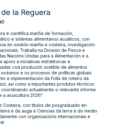
 de la Reguera
AO
a é científica mariña de formación,
tico e sistemas alimentarios acuáticos, con
ia en xestión mariña e costeira, investigación
nacionais. Traballa na División de Pesca e
das Nacións Unidas para a Alimentación e a
 apoio a iniciativas estratéxicas e
nadas coa produción sostible de alimentos
océanos e os procesos de políticas globais.
o e implementación da Folla de roteiro da
ul, así como a importantes produtos técnicos
, coordinando actualmente o relevante informe
 a acuicultura 2026”.
e Costeira, con títulos de posgraduado en
steira e da auga e Ciencias da terra e do medio
damente con organizacións internacionais e
ar.