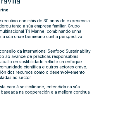
ravilla
rine
 executivo con máis de 30 anos de experiencia
Liderou tanto a súa empresa familiar, Grupo
multinacional Tri Marine, combinando unha
n e a súa orixe bermeano cunha perspectiva
onsello da International Seafood Sustainability
ndo ao avance de prácticas responsables
aballo en sostibilidade reflicte un enfoque
 comunidade científica e outros actores crave,
ación dos recursos como o desenvolvemento
ladas ao sector.
sta cara á sostibilidade, entendida na súa
, baseada na cooperación e a mellora continua.